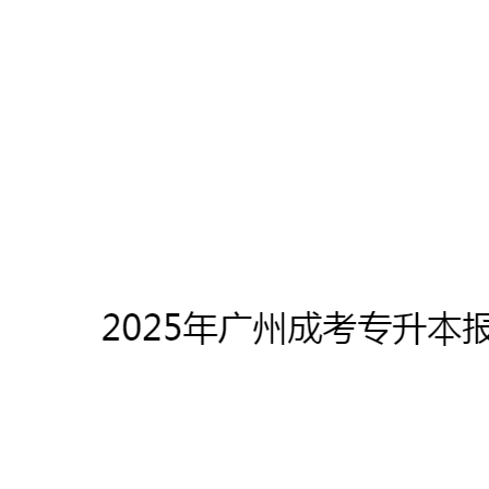
【保姆级】广州2025年成考专升本报名全流程操作步骤
图文指引
2025年5月9日