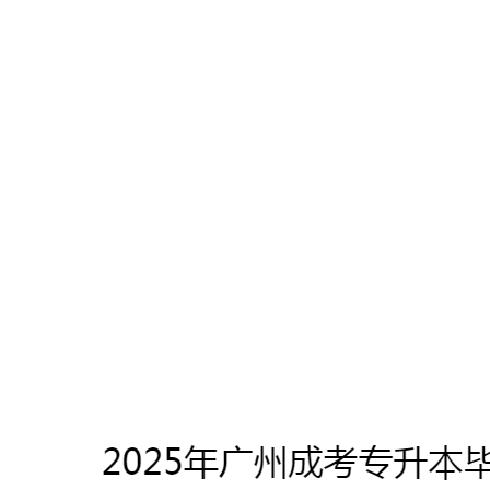
【揭秘】2025年广州成考专升本学费标准明细（附缴费
注意事项）
2025年5月9日