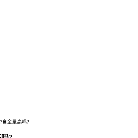
?含金量高吗?
吗?